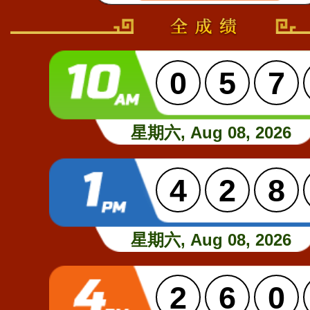
0
5
7
星期六
, Aug 08, 2026
4
2
8
星期六
, Aug 08, 2026
2
6
0