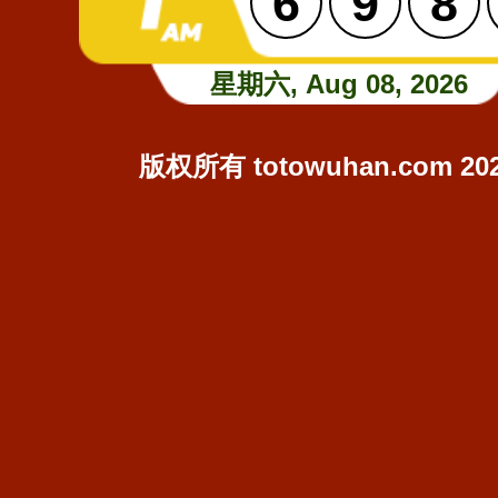
6
9
8
星期六
, Aug 08, 2026
版权所有 totowuhan.com 20