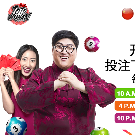
主
页
即
使
开
奖
开
彩